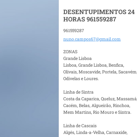
DESENTUPIMENTOS 24
HORAS 961559287
961559287
nuno.cam
pos67@gm
ail.com
ZONAS
Grande Lisboa
Lisboa, Grande Lisboa, Benfica,
Olivais, Moscavide, Portela, Sacavém
Odivelas e Loures.
Linha de Sintra
Costa da Caparica, Queluz, Massamá
Cacém, Belas, Algueirão, Rinchoa,
Mem Martins, Rio Mouro e Sintra.
Linha de Cascais
Algés, Linda-a-Velha, Carnaxide,