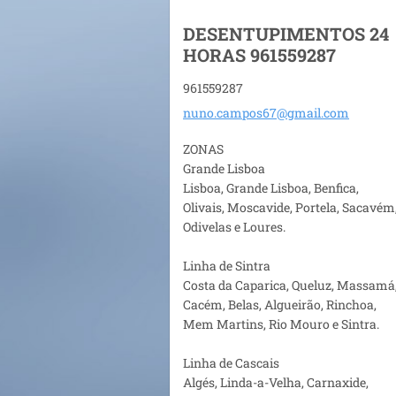
DESENTUPIMENTOS 24
HORAS 961559287
961559287
nuno.cam
pos67@gm
ail.com
ZONAS
Grande Lisboa
Lisboa, Grande Lisboa, Benfica,
Olivais, Moscavide, Portela, Sacavém
Odivelas e Loures.
Linha de Sintra
Costa da Caparica, Queluz, Massamá
Cacém, Belas, Algueirão, Rinchoa,
Mem Martins, Rio Mouro e Sintra.
Linha de Cascais
Algés, Linda-a-Velha, Carnaxide,