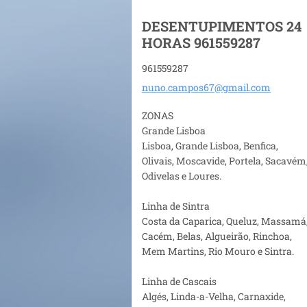
DESENTUPIMENTOS 24
HORAS 961559287
961559287
nuno.cam
pos67@gm
ail.com
ZONAS
Grande Lisboa
Lisboa, Grande Lisboa, Benfica,
Olivais, Moscavide, Portela, Sacavém
Odivelas e Loures.
Linha de Sintra
Costa da Caparica, Queluz, Massamá
Cacém, Belas, Algueirão, Rinchoa,
Mem Martins, Rio Mouro e Sintra.
Linha de Cascais
Algés, Linda-a-Velha, Carnaxide,